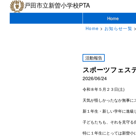
戸田市立新曽小学校PTA
Home
Home
>
お知らせ一覧
活動報告
スポーツフェス
2026/06/24
令和８年５月２３日(土)
天気が怪しかったなか無事に
新１年生・新しい学年に進級
子どもたちも、それを見守る
特に１年生にとっては新曽小