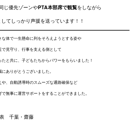
同じ優先ゾーンや
PTA本部席で観覧
をしながら
としてしっかり声援を送っています！！
さな体で一生懸命に列をそろえようとする姿や
近で見守り、行事を支える側として
ったと共に、子どもたちからパワーをもらいました！
誠にありがとうございました。
えや、自動誘導時のスムーズな通路確保など
げで無事に運営サポートをすることができました。
代表 千葉・齋藤